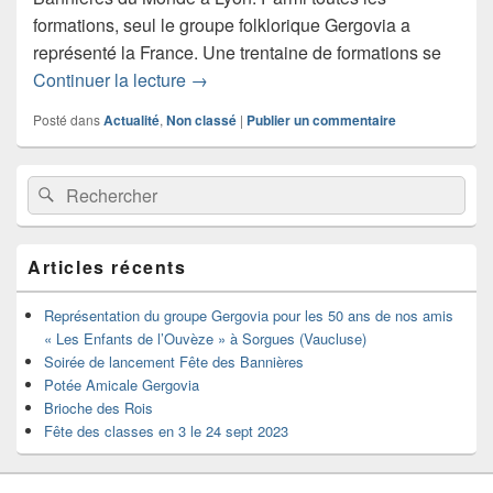
formations, seul le groupe folklorique Gergovia a
représenté la France. Une trentaine de formations se
Fête des Bannières 2022
Continuer la lecture
→
Posté dans
Actualité
,
Non classé
|
Publier un commentaire
Zone
Recherche :
Rechercher
principale
de
widget
pour
Articles récents
la
barre
latérale
Représentation du groupe Gergovia pour les 50 ans de nos amis
« Les Enfants de l’Ouvèze » à Sorgues (Vaucluse)
Soirée de lancement Fête des Bannières
Potée Amicale Gergovia
Brioche des Rois
Fête des classes en 3 le 24 sept 2023