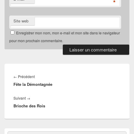
*
Site web
Enregistrer mon nom, mon e-mail et mon site dans le navigateur
pour mon prochain commentaire.
Navigation
de
Article
←
Précédent
l’article
Fête la Démontagnée
précédent :
Article
Suivant
→
Brioche des Rois
suivant :
Zone